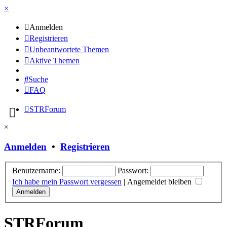
×
Anmelden
Registrieren
Unbeantwortete Themen
Aktive Themen
Suche
FAQ
STRForum
×
Anmelden
•
Registrieren
Benutzername:
Passwort:
Ich habe mein Passwort vergessen
|
Angemeldet bleiben
STRForum