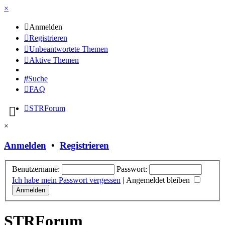
×
Anmelden
Registrieren
Unbeantwortete Themen
Aktive Themen
Suche
FAQ
STRForum
×
Anmelden
•
Registrieren
Benutzername:
Passwort:
Ich habe mein Passwort vergessen
|
Angemeldet bleiben
STRForum