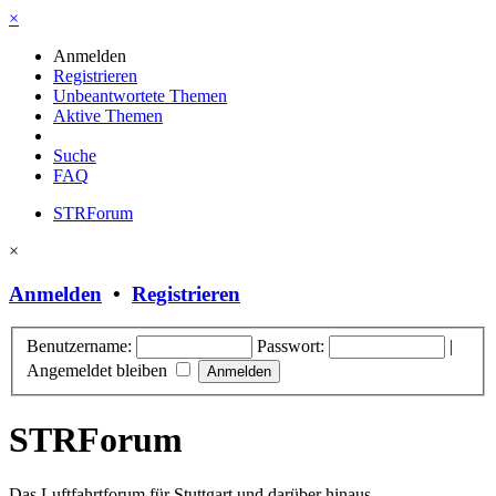
×
Anmelden
Registrieren
Unbeantwortete Themen
Aktive Themen
Suche
FAQ
STRForum
×
Anmelden
•
Registrieren
Benutzername:
Passwort:
|
Angemeldet bleiben
STRForum
Das Luftfahrtforum für Stuttgart und darüber hinaus.