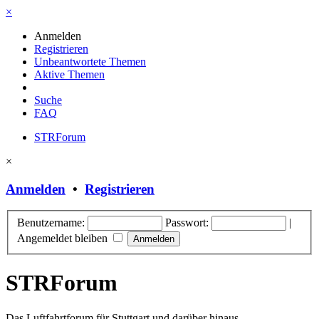
×
Anmelden
Registrieren
Unbeantwortete Themen
Aktive Themen
Suche
FAQ
STRForum
×
Anmelden
•
Registrieren
Benutzername:
Passwort:
|
Angemeldet bleiben
STRForum
Das Luftfahrtforum für Stuttgart und darüber hinaus.