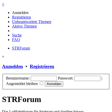
×
Anmelden
Registrieren
Unbeantwortete Themen
Aktive Themen
Suche
FAQ
STRForum
×
Anmelden
•
Registrieren
Benutzername:
Passwort:
|
Angemeldet bleiben
STRForum
Das Luftfahrtforum für Stuttgart und darüber hinaus.