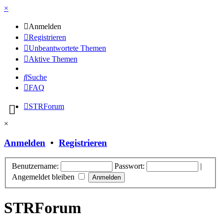
×
Anmelden
Registrieren
Unbeantwortete Themen
Aktive Themen
Suche
FAQ
STRForum
×
Anmelden
•
Registrieren
Benutzername:
Passwort:
|
Angemeldet bleiben
STRForum