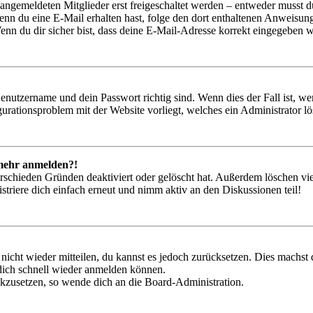
 angemeldeten Mitglieder erst freigeschaltet werden – entweder musst du
. Wenn du eine E-Mail erhalten hast, folge den dort enthaltenen Anweis
nn du dir sicher bist, dass deine E-Mail-Adresse korrekt eingegeben w
Benutzername und dein Passwort richtig sind. Wenn dies der Fall ist, w
igurationsproblem mit der Website vorliegt, welches ein Administrator l
t mehr anmelden?!
rschieden Gründen deaktiviert oder gelöscht hat. Außerdem löschen vie
triere dich einfach erneut und nimm aktiv an den Diskussionen teil!
 nicht wieder mitteilen, du kannst es jedoch zurücksetzen. Dies machs
 dich schnell wieder anmelden können.
ückzusetzen, so wende dich an die Board-Administration.