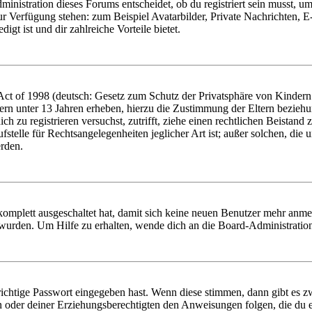
istration dieses Forums entscheidet, ob du registriert sein musst, um Be
zur Verfügung stehen: zum Beispiel Avatarbilder, Private Nachrichten, 
igt ist und dir zahlreiche Vorteile bietet.
t of 1998 (deutsch: Gesetz zum Schutz der Privatsphäre von Kindern i
ern unter 13 Jahren erheben, hierzu die Zustimmung der Eltern bezieh
dich zu registrieren versuchst, zutrifft, ziehe einen rechtlichen Beista
stelle für Rechtsangelegenheiten jeglicher Art ist; außer solchen, die
erden.
 komplett ausgeschaltet hat, damit sich keine neuen Benutzer mehr anm
 wurden. Um Hilfe zu erhalten, wende dich an die Board-Administratio
richtige Passwort eingegeben hast. Wenn diese stimmen, dann gibt es
ern oder deiner Erziehungsberechtigten den Anweisungen folgen, die du e