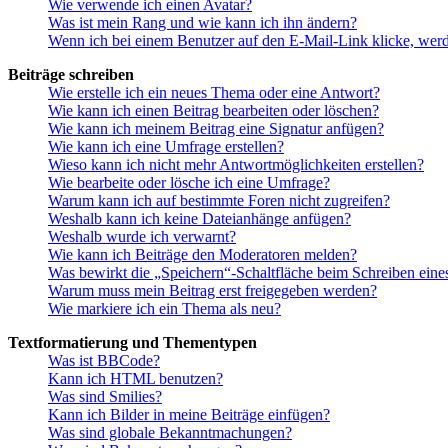
Wie verwende ich einen Avatar?
Was ist mein Rang und wie kann ich ihn ändern?
Wenn ich bei einem Benutzer auf den E-Mail-Link klicke, werd
Beiträge schreiben
Wie erstelle ich ein neues Thema oder eine Antwort?
Wie kann ich einen Beitrag bearbeiten oder löschen?
Wie kann ich meinem Beitrag eine Signatur anfügen?
Wie kann ich eine Umfrage erstellen?
Wieso kann ich nicht mehr Antwortmöglichkeiten erstellen?
Wie bearbeite oder lösche ich eine Umfrage?
Warum kann ich auf bestimmte Foren nicht zugreifen?
Weshalb kann ich keine Dateianhänge anfügen?
Weshalb wurde ich verwarnt?
Wie kann ich Beiträge den Moderatoren melden?
Was bewirkt die „Speichern“-Schaltfläche beim Schreiben eine
Warum muss mein Beitrag erst freigegeben werden?
Wie markiere ich ein Thema als neu?
Textformatierung und Thementypen
Was ist BBCode?
Kann ich HTML benutzen?
Was sind Smilies?
Kann ich Bilder in meine Beiträge einfügen?
Was sind globale Bekanntmachungen?