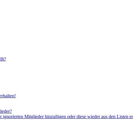
lt?
rhalten!
lieder?
er ignorierten Mitglieder hinzufügen oder diese wieder aus den Listen e